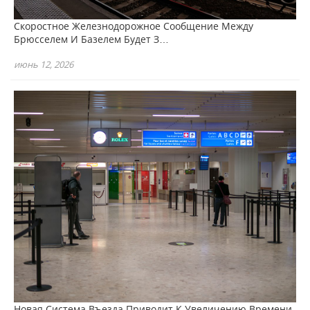
Скоростное Железнодорожное Сообщение Между
Брюсселем И Базелем Будет З…
июнь 12, 2026
Новая Система Въезда Приводит К Увеличению Времени