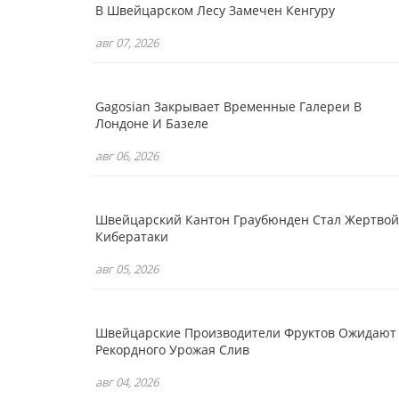
В Швейцарском Лесу Замечен Кенгуру
авг 07, 2026
Gagosian Закрывает Временные Галереи В
Лондоне И Базеле
авг 06, 2026
Швейцарский Кантон Граубюнден Стал Жертвой
Кибератаки
авг 05, 2026
Швейцарские Производители Фруктов Ожидают
Рекордного Урожая Слив
авг 04, 2026