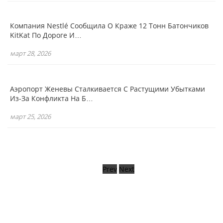
Компания Nestlé Сообщила О Краже 12 Тонн Батончиков
KitKat По Дороге И…
март 28, 2026
Аэропорт Женевы Сталкивается С Растущими Убытками
Из-За Конфликта На Б…
март 25, 2026
Prev
Next