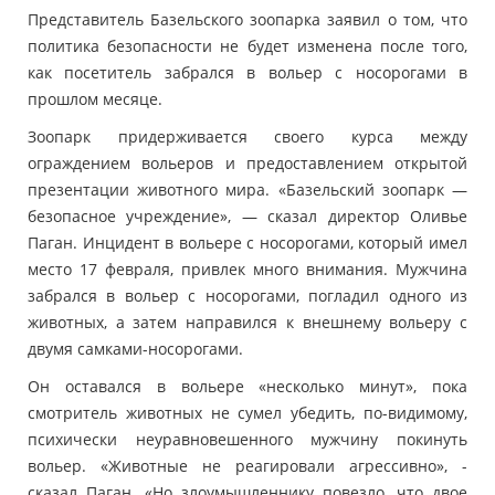
Представитель Базельского зоопарка заявил о том, что
политика безопасности не будет изменена после того,
как посетитель забрался в вольер с носорогами в
прошлом месяце.
Зоопарк придерживается своего курса между
ограждением вольеров и предоставлением открытой
презентации животного мира. «Базельский зоопарк —
безопасное учреждение», — сказал директор Оливье
Паган. Инцидент в вольере с носорогами, который имел
место 17 февраля, привлек много внимания. Мужчина
забрался в вольер с носорогами, погладил одного из
животных, а затем направился к внешнему вольеру с
двумя самками-носорогами.
Он оставался в вольере «несколько минут», пока
смотритель животных не сумел убедить, по-видимому,
психически неуравновешенного мужчину покинуть
вольер. «Животные не реагировали агрессивно», -
сказал Паган. «Но злоумышленнику повезло, что двое