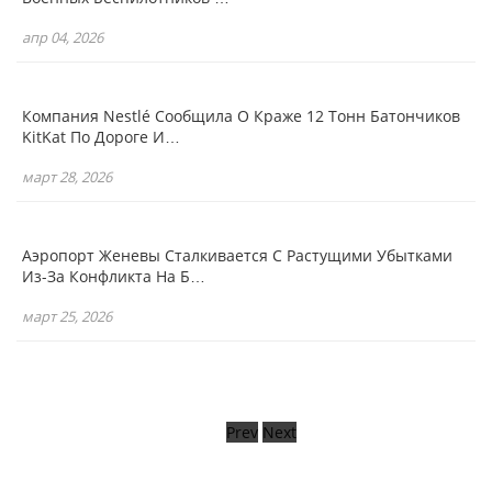
апр 04, 2026
Компания Nestlé Сообщила О Краже 12 Тонн Батончиков
KitKat По Дороге И…
март 28, 2026
Аэропорт Женевы Сталкивается С Растущими Убытками
Из-За Конфликта На Б…
март 25, 2026
Prev
Next