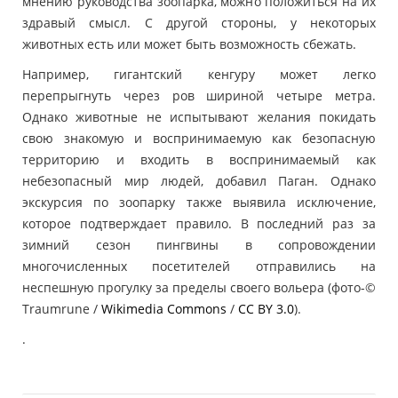
мнению руководства зоопарка, можно положиться на их
здравый смысл. С другой стороны, у некоторых
животных есть или может быть возможность сбежать.
Например, гигантский кенгуру может легко
перепрыгнуть через ров шириной четыре метра.
Однако животные не испытывают желания покидать
свою знакомую и воспринимаемую как безопасную
территорию и входить в воспринимаемый как
небезопасный мир людей, добавил Паган. Однако
экскурсия по зоопарку также выявила исключение,
которое подтверждает правило. В последний раз за
зимний сезон пингвины в сопровождении
многочисленных посетителей отправились на
неспешную прогулку за пределы своего вольера (фото-©
Traumrune /
Wikimedia Commons
/
CC BY 3.0
).
.