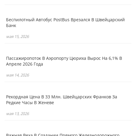
Беспилотный Автобус PostBus Врезался В Швейцарский
Банк
мая 15, 2026
Пассажиропоток В Аэропорту Цюриха Вырос На 6,1% В
Апреле 2026 Года
мая 14, 2026
Рекордная Цена В 33 Млн. Швейцарских Франков За
Редкие Часы В Женеве
мая 13, 2026
Важная Веха В Создании Прямого Железнодорожного