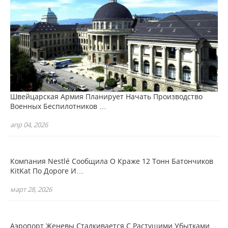
Швейцарская Армия Планирует Начать Производство
Военных Беспилотников …
апр 04, 2026
Компания Nestlé Сообщила О Краже 12 Тонн Батончиков
KitKat По Дороге И…
март 28, 2026
Аэропорт Женевы Сталкивается С Растущими Убытками