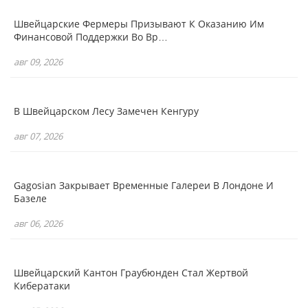
Швейцарские Фермеры Призывают К Оказанию Им
Финансовой Поддержки Во Вр…
авг 09, 2026
В Швейцарском Лесу Замечен Кенгуру
авг 07, 2026
Gagosian Закрывает Временные Галереи В Лондоне И
Базеле
авг 06, 2026
Швейцарский Кантон Граубюнден Стал Жертвой
Кибератаки