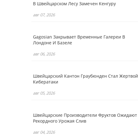
В Швейцарском Лесу Замечен Кенгуру
авг 07, 2026
Gagosian Закрывает Временные Галереи В
Лондоне И Базеле
авг 06, 2026
Швейцарский Кантон Граубюнден Стал Жертвой
Кибератаки
авг 05, 2026
Швейцарские Производители Фруктов Ожидают
Рекордного Урожая Слив
авг 04, 2026