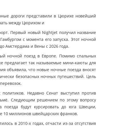
езные дороги представили в Цюрихе новейший
овать между Цюрихом и
рт. Первый новый Nightjet получил название
 Гамбургом с момента его запуска. Этот ночной
до Амстердама и Вены с 2026 года.
ный ночной поезд в Европе. Помимо спальных
акже предлагает так называемые мини-каюты для
ия объявила, что новые ночные поезда вносят
ически безопасных ночных путешествий. Цель
перевозок.
 политиков. Недавно Сенат выступил против
льмё. Следующим решением по этому вопросу
а поезда будут курсировать до юга Швеции,
е 10 миллионов швейцарских франков.
лось в 2010-х годах, отчасти из-за отсутствия