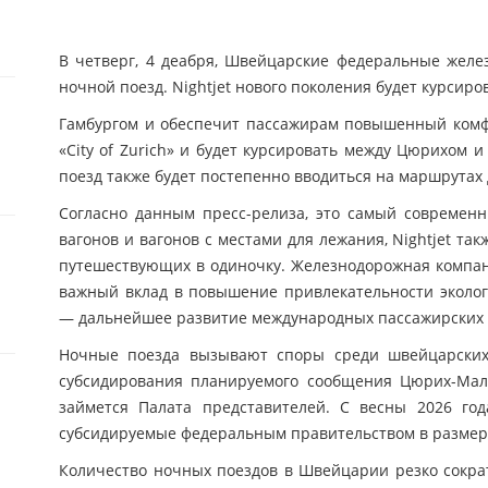
В четверг, 4 деабря, Швейцарские федеральные жел
ночной поезд. Nightjet нового поколения будет курсир
Гамбургом и обеспечит пассажирам повышенный комфо
«City of Zurich» и будет курсировать между Цюрихом и
поезд также будет постепенно вводиться на маршрутах 
Согласно данным пресс-релиза, это самый современ
вагонов и вагонов с местами для лежания, Nightjet т
путешествующих в одиночку. Железнодорожная компан
важный вклад в повышение привлекательности эколог
— дальнейшее развитие международных пассажирских 
Ночные поезда вызывают споры среди швейцарских
субсидирования планируемого сообщения Цюрих-Ма
займется Палата представителей. С весны 2026 год
субсидируемые федеральным правительством в размер
Количество ночных поездов в Швейцарии резко сократи