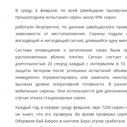
В среду, 4 февраля, по всей Швейцарии прозвуча
прошлогоднем испытании сирен, около 99% сирен
работали безупречно, по данным швейцарского правит
зависимости от местоположения. Сирены подали 
восходящий и нисходящий сигнал, длившийся одну мин
Система оповещения о затоплении также была пр
расположенных вблизи плотин. Сигнал состоит 
длительностью 20 секунд каждый с интервалом в 10 
защиты вечером после успешных испытаний объяви
немедленно отремонтировать или заменить неисп
высоком уровне оперативной готовности. В разл
мобильные сирены. Они используются для дополнения
случае отказа стационарных сирен.
Каждый год, в первую среду февраля, звук 7200 сирен 
не знает, что это проверка. Во время проверки сир
Обервиле-бай-Бюрен в кантоне Берн утром сработала 