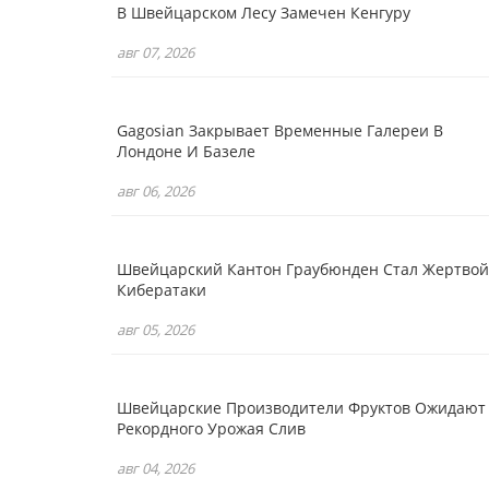
В Швейцарском Лесу Замечен Кенгуру
авг 07, 2026
Gagosian Закрывает Временные Галереи В
Лондоне И Базеле
авг 06, 2026
Швейцарский Кантон Граубюнден Стал Жертвой
Кибератаки
авг 05, 2026
Швейцарские Производители Фруктов Ожидают
Рекордного Урожая Слив
авг 04, 2026