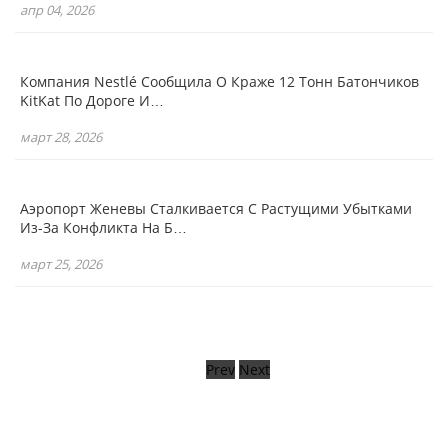
апр 04, 2026
Компания Nestlé Сообщила О Краже 12 Тонн Батончиков
KitKat По Дороге И…
март 28, 2026
Аэропорт Женевы Сталкивается С Растущими Убытками
Из-За Конфликта На Б…
март 25, 2026
Prev
Next