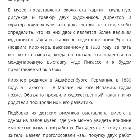
В музее представлено около ста картин, скульптур,
рисунков и гравюр двух художников. Директор и
куратор подчеркнули, что цель состоит не в том, чтобы
определить, кто из них двоих является более великим
художником. Идея выставки восходит к желанию Эрнста
Людвига Кирхнера, высказанному в 1933 году, за пять
лет до его смерти, когда он сказал, что надеется на
международную выставку, «где Пикассо и я будем
представлены бок о бок».
Кирхнер родился в Ашаффенбурге, Германия, в 1880
году, а Пикассо — в Малаге, на юге Испании, годом
позже. Оба рано проявили художественный талант, и их
родители поощряли их к его развитию.
Подборка их детских рисунков выставлена ​​вместе в
одном из залов музея, где уже можно увидеть влияние
импрессионизма в их работах. Пятьдесят лет тому назад
жители Базеля проголосовали «за» покупку двух работ