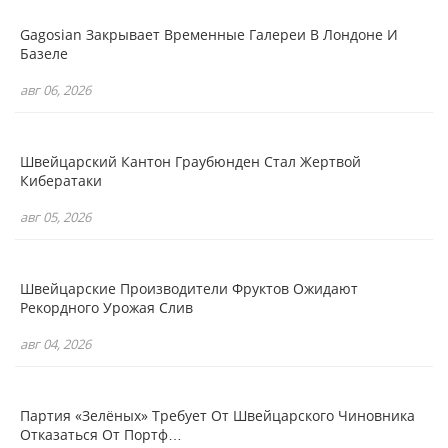
Gagosian Закрывает Временные Галереи В Лондоне И
Базеле
авг 06, 2026
Швейцарский Кантон Граубюнден Стал Жертвой
Кибератаки
авг 05, 2026
Швейцарские Производители Фруктов Ожидают
Рекордного Урожая Слив
авг 04, 2026
Партия «зелёных» Требует От Швейцарского Чиновника
Отказаться От Портф…