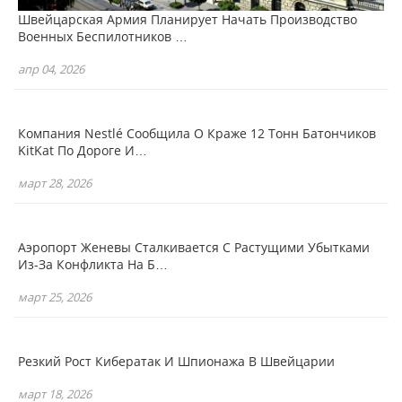
Швейцарская Армия Планирует Начать Производство
Военных Беспилотников …
апр 04, 2026
Компания Nestlé Сообщила О Краже 12 Тонн Батончиков
KitKat По Дороге И…
март 28, 2026
Аэропорт Женевы Сталкивается С Растущими Убытками
Из-За Конфликта На Б…
март 25, 2026
Резкий Рост Кибератак И Шпионажа В Швейцарии
март 18, 2026