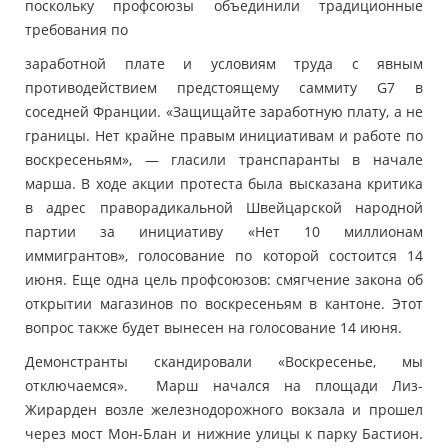
поскольку профсоюзы объединили традиционные
требования по
заработной плате и условиям труда с явным
противодействием предстоящему саммиту G7 в
соседней Франции. «Защищайте заработную плату, а не
границы. Нет крайне правым инициативам и работе по
воскресеньям», — гласили транспаранты в начале
марша. В ходе акции протеста была высказана критика
в адрес праворадикальной Швейцарской народной
партии за инициативу «Нет 10 миллионам
иммигрантов», голосование по которой состоится 14
июня. Еще одна цель профсоюзов: смягчение закона об
открытии магазинов по воскресеньям в кантоне. Этот
вопрос также будет вынесен на голосование 14 июня.
Демонстранты скандировали «Воскресенье, мы
отключаемся». Марш начался на площади Лиз-
Жирарден возле железнодорожного вокзала и прошел
через мост Мон-Блан и нижние улицы к парку Бастион.