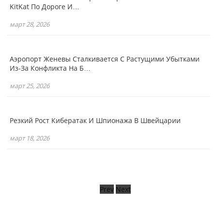
KitKat По Дороге И…
март 28, 2026
Аэропорт Женевы Сталкивается С Растущими Убытками
Из-За Конфликта На Б…
март 25, 2026
Резкий Рост Кибератак И Шпионажа В Швейцарии
март 18, 2026
Prev
Next