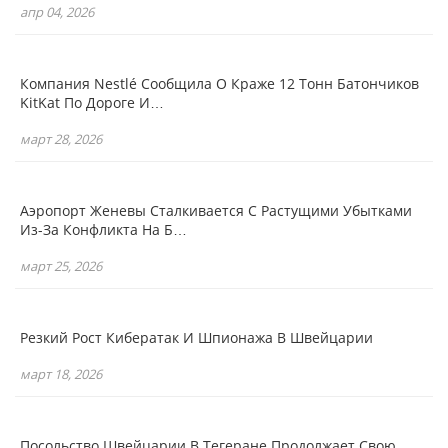
апр 04, 2026
Компания Nestlé Сообщила О Краже 12 Тонн Батончиков
KitKat По Дороге И…
март 28, 2026
Аэропорт Женевы Сталкивается С Растущими Убытками
Из-За Конфликта На Б…
март 25, 2026
Резкий Рост Кибератак И Шпионажа В Швейцарии
март 18, 2026
Посольство Швейцарии В Тегеране Продолжает Свою