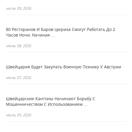
июль 09, 2026
80 Ресторанов И Баров Цюриха Смогут Работать До 2
Часов Ночи, Начиная …
июль 08, 2026
Швейцария Будет Закупать Военную Технику У Австрии
июль 07, 2026
Швейцарские Кантоны Начинают Борьбу С
Мошенничеством С Использованием …
июль 05, 2026