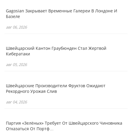
Gagosian Закрывает Временные Галереи В Лондоне И
Базеле
авг 06, 2026
Швейцарский Кантон Граубюнден Стал Жертвой
Кибератаки
авг 05, 2026
Швейцарские Производители Фруктов Ожидают
Рекордного Урожая Слив
авг 04, 2026
Партия «зелёных» Требует От Швейцарского Чиновника
Отказаться От Портф…